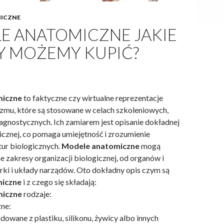
ICZNE
E ANATOMICZNE JAKIE
Y MOŻEMY KUPIĆ?
miczne
to faktyczne czy wirtualne reprezentacje
izmu, które są stosowane w celach szkoleniowych,
agnostycznych. Ich zamiarem jest opisanie dokładnej
znej, co pomaga umiejętność i zrozumienie
tur biologicznych.
Modele anatomiczne
mogą
 zakresy organizacji biologicznej, od organów i
ki i układy narządów. Oto dokładny opis czym są
iczne
i z czego się składają:
miczne
rodzaje:
zne:
owane z plastiku, silikonu, żywicy albo innych