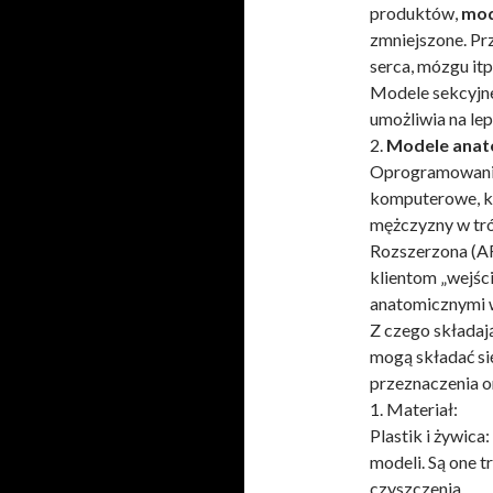
produktów,
mod
zmniejszone. Pr
serca, mózgu itp
Modele sekcyjne
umożliwia na le
2.
Modele anat
Oprogramowanie
komputerowe, k
mężczyzny w tró
Rozszerzona (AR
klientom „wejści
anatomicznymi w
Z czego składaj
mogą składać si
przeznaczenia 
1. Materiał:
Plastik i żywic
modeli. Są one 
czyszczenia.