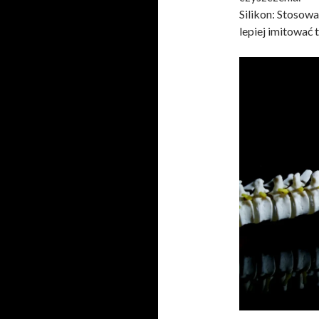
Silikon: Stosowa
lepiej imitować 