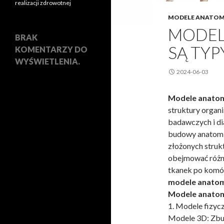
realizacji zdrowotnej
MODELE ANATOM
MODEL
BRAK
SĄ TYP
KOMENTARZY DO
WYŚWIETLENIA.
2024-06-03
Modele anato
struktury organ
badawczych i di
budowy anatomic
złożonych struk
obejmować różne
tkanek po komór
modele anatom
Modele anato
1. Modele fizyc
Modele 3D: Zbud