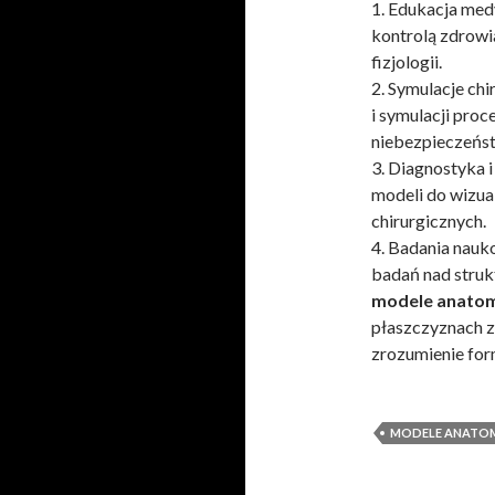
1. Edukacja med
kontrolą zdrowi
fizjologii.
2. Symulacje chi
i symulacji proc
niebezpieczeńst
3. Diagnostyka i
modeli do wizual
chirurgicznych.
4. Badania nau
badań nad struk
modele anatom
płaszczyznach z
zrozumienie for
MODELE ANATO