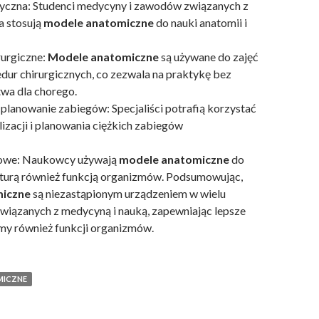
yczna: Studenci medycyny i zawodów związanych z
a stosują
modele anatomiczne
do nauki anatomii i
rurgiczne:
Modele anatomiczne
są używane do zajęć
edur chirurgicznych, co zezwala na praktykę bez
wa dla chorego.
 planowanie zabiegów: Specjaliści potrafią korzystać
izacji i planowania ciężkich zabiegów
kowe: Naukowcy używają
modele anatomiczne
do
turą również funkcją organizmów. Podsumowując,
iczne
są niezastąpionym urządzeniem w wielu
wiązanych z medycyną i nauką, zapewniając lepsze
my również funkcji organizmów.
MICZNE