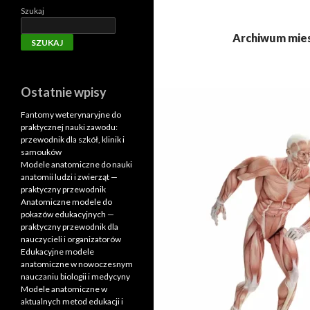
Szukaj
Archiwum mies
SZUKAJ
Ostatnie wpisy
Fantomy weterynaryjne do
praktycznej nauki zawodu:
przewodnik dla szkół, klinik i
samouków
Modele anatomiczne do nauki
anatomii ludzi i zwierząt —
praktyczny przewodnik
Anatomiczne modele do
pokazów edukacyjnych —
praktyczny przewodnik dla
nauczycieli i organizatorów
Edukacyjne modele
anatomiczne w nowoczesnym
nauczaniu biologii i medycyny
Modele anatomiczne w
aktualnych metod edukacji i