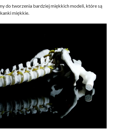
ny do tworzenia bardziej miękkich modeli, które są
tkanki miękkie.