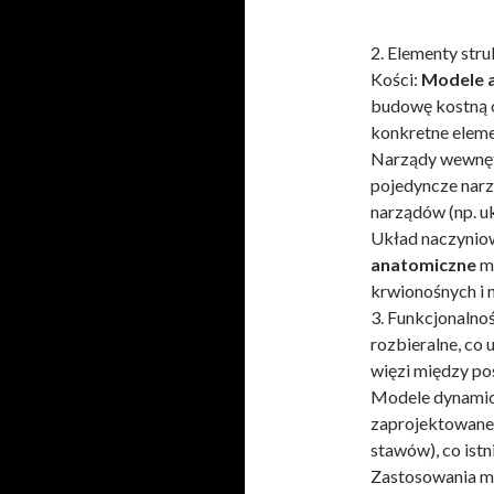
2. Elementy stru
Kości:
Modele 
budowę kostną 
konkretne eleme
Narządy wewnę
pojedyncze narzą
narządów (np. 
Układ naczynio
anatomiczne
ma
krwionośnych i 
3. Funkcjonalno
rozbieralne, co
więzi między po
Modele dynami
zaprojektowane 
stawów), co ist
Zastosowania m