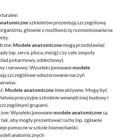
kturalne:
anatomiczne
szkieletów prezentują szczegółową
organizmu, głównie z możliwością rozmontowania na
nty.
trzne:
Modele anatomiczne
mogą przedstawiać
dy (np. serce, płuca, mózg) czy całe zespoły
układ pokarmowy, oddechowy).
wy i nerwowy: Wyselekcjonowane
modele
ją szczegółowe odwzorowanie naczyń
nerwów.
ść:
Modele anatomiczne
interaktywne: Mogą być
 ułatwia precyzyjne szkolenie wewnętrznej budowy i
szczególnymi grupami.
czne: Wyselekcjonowane
modele anatomiczne
są
tak, aby mogły prezentować ruchy (np. zginanie
nieje pomocne w szkole biomechaniki.
odeli anatomicznych