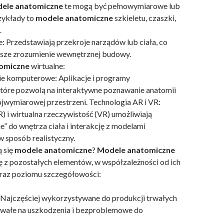
ele anatomiczne
te mogą być pełnowymiarowe lub
zykłady to
modele anatomiczne
szkieletu, czaszki,
.
: Przedstawiają przekroje narządów lub ciała, co
psze zrozumienie wewnętrznej budowy.
omiczne
wirtualne:
 komputerowe: Aplikacje i programy
tóre pozwolą na interaktywne poznawanie anatomii
jwymiarowej przestrzeni. Technologia AR i VR:
) i wirtualna rzeczywistość (VR) umożliwiają
e” do wnętrza ciała i interakcję z modelami
 sposób realistyczny.
ą się
modele anatomiczne
?
Modele anatomiczne
ę z pozostałych elementów, w współzależności od ich
oraz poziomu szczegółowości:
a: Najczęściej wykorzystywane do produkcji trwałych
trwałe na uszkodzenia i bezproblemowe do