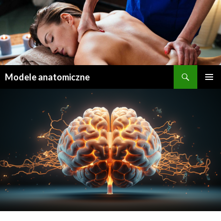
Szukaj
Modele anatomiczne
PRZEJDŹ
MENU
DO
GŁÓWN
TREŚCI